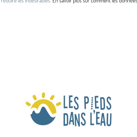
 réduire les indésirables.
En savoir plus sur comment les donnée