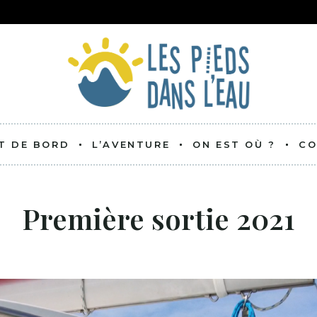
T DE BORD
L’AVENTURE
ON EST OÙ ?
CO
C’EST QUOI ?
Première sortie 2021
L’ÉQUIPAGE
LE BATEAU
BATEAU COPAIN