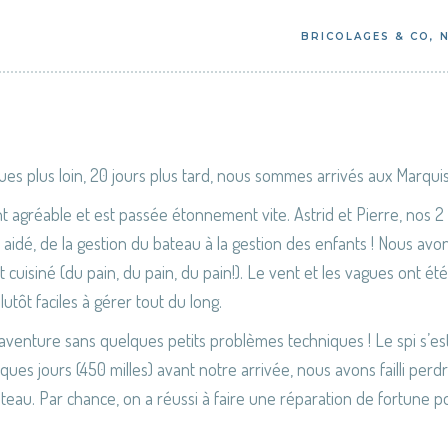
BRICOLAGES & CO
,
ques plus loin, 20 jours plus tard, nous sommes arrivés aux Marquis
nt agréable et est passée étonnement vite. Astrid et Pierre, nos 
idé, de la gestion du bateau à la gestion des enfants ! Nous avon
t cuisiné (du pain, du pain, du pain!). Le vent et les vagues ont ét
tôt faciles à gérer tout du long.
l’aventure sans quelques petits problèmes techniques ! Le spi s’est 
ues jours (450 milles) avant notre arrivée, nous avons failli perd
teau. Par chance, on a réussi à faire une réparation de fortune pour