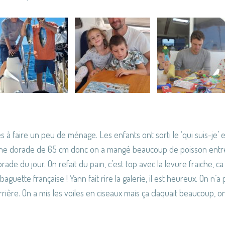
 à faire un peu de ménage. Les enfants ont sorti le ‘qui suis-je’ et
une dorade de 65 cm donc on a mangé beaucoup de poisson entre l
orade du jour. On refait du pain, c’est top avec la levure fraiche, c
e baguette française ! Yann fait rire la galerie, il est heureux. On 
errière. On a mis les voiles en ciseaux mais ça claquait beaucoup, 