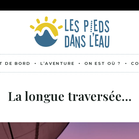
T DE BORD
L’AVENTURE
ON EST OÙ ?
CO
C’EST QUOI ?
La longue traversée…
L’ÉQUIPAGE
LE BATEAU
BATEAU COPAIN