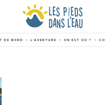
T DE BORD
L’AVENTURE
ON EST OÙ ?
CO
C’EST QUOI ?
L’ÉQUIPAGE
LE BATEAU
BATEAU COPAIN